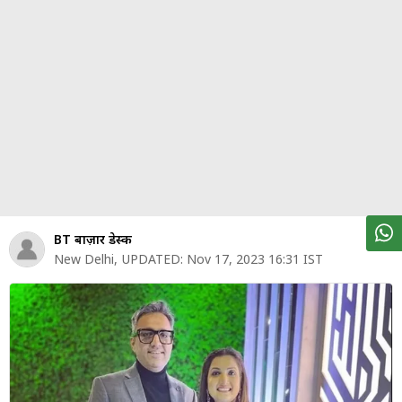
पर्सनल
फाइनेंस
टेक्नोलॉजी
म्यूचु्अल
फंड
ऑटो
मार्केट
BT बाज़ार डेस्क
New Delhi
,
UPDATED:
Nov 17, 2023 16:31 IST
शेयर
बाज़ार
ट्रेंडिंग
बिजनेस
न्यूज
वीडियो