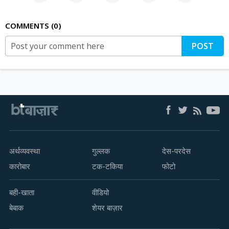
COMMENTS
0
POST
अर्थव्यवस्था
गुल्लक
देस-परदेस
कारोबार
टक-टकिया
फोटो
बही-खाता
वीडियो
बेबाक
शेयर बाज़ार