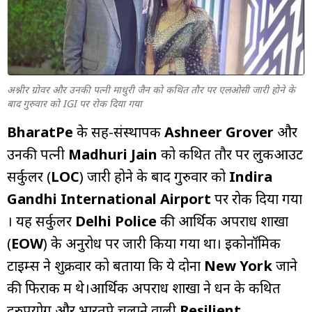
म्यूचुअल
फंड
अश्नीर ग्रोवर और उनकी पत्नी माधुरी जैन को कथित तौर पर एलओसी जारी होने के
बाद गुरुवार को IGI पर रोक दिया गया
BharatPe
के सह-संस्थापक
Ashneer Grover
और
उनकी पत्नी
Madhuri Jain
को कथित तौर पर लुकआउट
सर्कुलर (
LOC
) जारी होने के बाद गुरुवार को
Indira
Gandhi International Airport
पर रोक दिया गया
। यह सर्कुलर
Delhi Police
की आर्थिक अपराध शाखा
(
EOW
) के अनुरोध पर जारी किया गया था। इकोनॉमिक
टाइम्स ने शुक्रवार को बताया कि ये दोनों
New York
जाने
की फिराक में थे।आर्थिक अपराध शाखा ने धन के कथित
दुरुपयोग और भारतपे चलाने वाली
Resilient