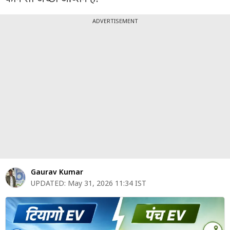
पर्सनल
फाइनेंस
ADVERTISEMENT
टेक्नोलॉजी
म्यूचु्अल
फंड
ऑटो
मार्केट
शेयर
बाज़ार
Gaurav Kumar
ट्रेंडिंग
UPDATED:
May 31, 2026 11:34 IST
बिजनेस
न्यूज
वीडियो