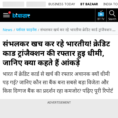
BUSINESS TODAY
BT BAZAAR
INDIA T
BT TV
Search
SIGN
IN
News
पर्सनल फाइनेंस
संभलकर खर्च कर रहे भारतीय! क्रेडिट कार्ड ट्रांजैक्शन की रफ्तार हुई धीमी, जानिए क्या कहते हैं आंकड़े
Dark
Mode
संभलकर खर्च कर रहे भारतीय! क्रेडिट
कार्ड ट्रांजैक्शन की रफ्तार हुई धीमी,
होम
जानिए क्या कहते हैं आंकड़े
शेयर
बाज़ार
भारत में क्रेडिट कार्ड से खर्च की रफ्तार अचानक क्यों धीमी
वीडियो
पड़ गई? जानिए कौन सा बैंक बना सबसे बड़ा विजेता और
किस दिग्गज बैंक का प्रदर्शन रहा कमजोर? पढ़िए पूरी रिपोर्ट
ट्रेंडिंग
ADVERTISEMENT
बिजनेस
न्यूज