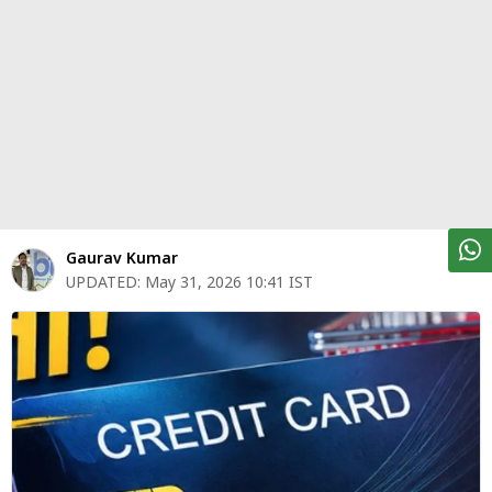
पर्सनल
फाइनेंस
टेक्नोलॉजी
म्यूचु्अल
फंड
ऑटो
मार्केट
Gaurav Kumar
UPDATED:
May 31, 2026 10:41 IST
शेयर
बाज़ार
ट्रेंडिंग
बिजनेस
न्यूज
वीडियो