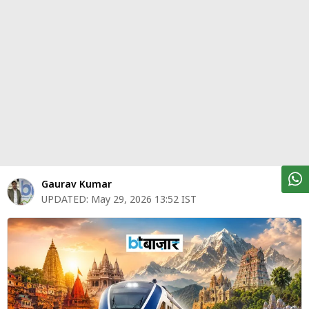
पर्सनल
फाइनेंस
टेक्नोलॉजी
म्यूचु्अल
फंड
ऑटो
मार्केट
Gaurav Kumar
UPDATED:
May 29, 2026 13:52 IST
शेयर
बाज़ार
ट्रेंडिंग
बिजनेस
न्यूज
वीडियो