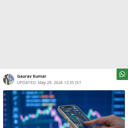
पर्सनल
फाइनेंस
टेक्नोलॉजी
म्यूचु्अल
फंड
ऑटो
मार्केट
Gaurav Kumar
UPDATED:
May 29, 2026 12:35 IST
शेयर
बाज़ार
ट्रेंडिंग
बिजनेस
न्यूज
वीडियो