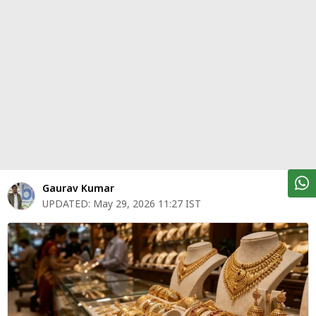
पर्सनल
फाइनेंस
टेक्नोलॉजी
म्यूचु्अल
फंड
ऑटो
मार्केट
Gaurav Kumar
UPDATED:
May 29, 2026 11:27 IST
शेयर
बाज़ार
ट्रेंडिंग
बिजनेस
न्यूज
वीडियो