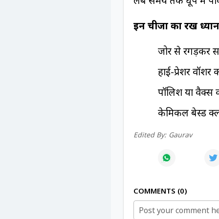
लंबे समय तक धूप में पा
इन चीजों का रखें ध्या
जोर से रगड़कर स
हाई-प्रेशर वॉशर 
पॉलिश या वैक्स क
केमिकल बेस्ड क्
Edited By:
Gaurav
COMMENTS
0