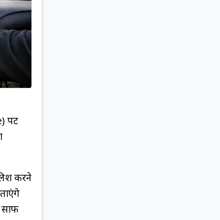
 पेंट
ा
ॉलिश करने
ाएंगे
े साफ