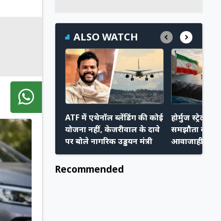
ALSO WATCH
ATF में एथेनॉल ब्लेंडिंग की कोई
होर्मुज स्ट्रेट प
योजना नहीं, केजरीवाल के दावे
समझौता करीब,
पर बोले नागरिक उड्डयन मंत्री
आवाजाही हो स
Recommended