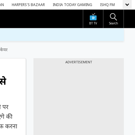
AN
HARPERS'S BAZAAR
INDIA TODAY GAMING
ISHQ FM
BT TV
Search
 केयर
ADVERTISEMENT
से
े पर
गे की
ाफ करना