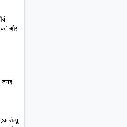
र्ब
र्क्स और
वह जगह
इक शैम्पू