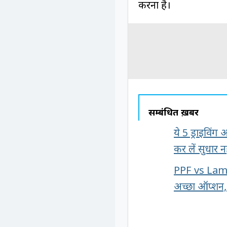
करना है।
सम्बंधित ख़बरें
ये 5 ड्राइविं
कर लें सुधार न
PPF vs Lamin
अच्छा ऑप्शन,