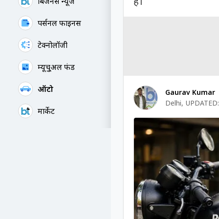
है।
बिजनेस न्यूज
पर्सनल फाइनेंस
टेक्नोलॉजी
म्यूचु्अल फंड
ऑटो
Gaurav Kumar
Delhi
,
UPDATED:
मार्केट