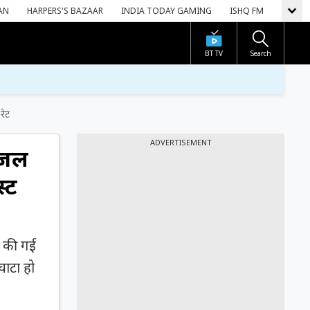
AN
HARPERS'S BAZAAR
INDIA TODAY GAMING
ISHQ FM
BT TV
Search
रेट
ADVERTISEMENT
ीजल
स्ट
ी की गई
घाटा हो