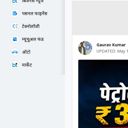
बिजनेस न्यूज
पर्सनल फाइनेंस
टेक्नोलॉजी
म्यूचु्अल फंड
Gaurav Kumar
UPDATED:
May 1
ऑटो
मार्केट