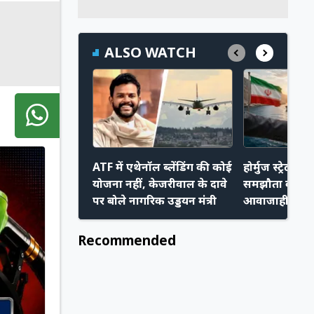
ALSO WATCH
ATF में एथेनॉल ब्लेंडिंग की कोई
होर्मुज स्ट्रेट प
योजना नहीं, केजरीवाल के दावे
समझौता करीब,
पर बोले नागरिक उड्डयन मंत्री
आवाजाही हो स
Recommended