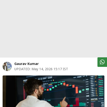
पर्सनल
फाइनेंस
टेक्नोलॉजी
म्यूचु्अल
फंड
ऑटो
मार्केट
Gaurav Kumar
UPDATED:
May 14, 2026 15:17 IST
शेयर
बाज़ार
ट्रेंडिंग
बिजनेस
न्यूज
वीडियो