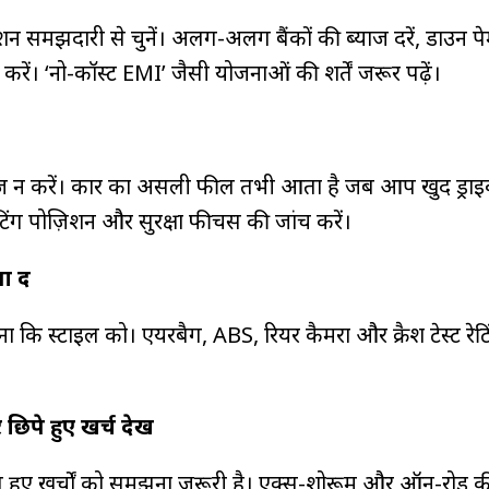
न समझदारी से चुनें। अलग-अलग बैंकों की ब्याज दरें, डाउन पे
 करें। ‘नो-कॉस्ट EMI’ जैसी योजनाओं की शर्तें जरूर पढ़ें।
दाज न करें। कार का असली फील तभी आता है जब आप खुद ड्राइ
 सीटिंग पोज़िशन और सुरक्षा फीचर्स की जांच करें।
 दें
ं ना कि स्टाइल को। एयरबैग, ABS, रियर कैमरा और क्रैश टेस्ट रेटि
िपे हुए खर्च देखें
 हुए खर्चों को समझना जरूरी है। एक्स-शोरूम और ऑन-रोड कीम