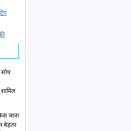
टैग
 की
ं सोच
च शामिल
फिस जाना
ान बेहतर