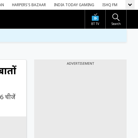
AN
HARPERS'S BAZAAR
INDIA TODAY GAMING
ISHQ FM
BT TV
Search
ADVERTISEMENT
बातों
6 चीजें