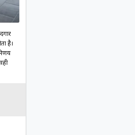
ादगार
ता है।
िर्णय
 सही