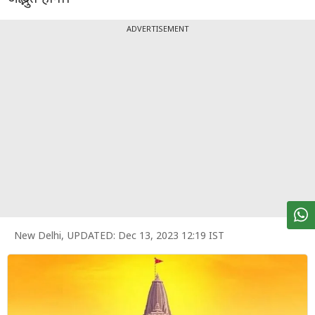
पर्सनल
फाइनेंस
ADVERTISEMENT
टेक्नोलॉजी
म्यूचु्अल
फंड
ऑटो
मार्केट
शेयर
बाज़ार
New Delhi
,
UPDATED:
Dec 13, 2023 12:19 IST
ट्रेंडिंग
बिजनेस
न्यूज
वीडियो