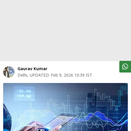
पर्सनल
फाइनेंस
टेक्नोलॉजी
म्यूचु्अल
फंड
ऑटो
मार्केट
Gaurav Kumar
Delhi
,
UPDATED:
Feb 9, 2026 10:39 IST
शेयर
बाज़ार
ट्रेंडिंग
बिजनेस
न्यूज
वीडियो