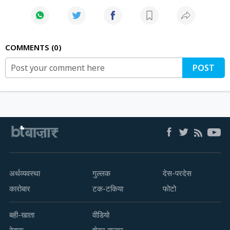
COMMENTS
0
POST
अर्थव्यवस्था
गुल्लक
देस-परदेस
कारोबार
टक-टकिया
फोटो
बही-खाता
वीडियो