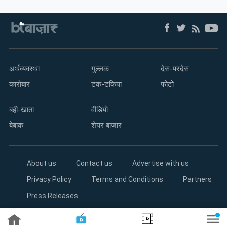
म्यूचुअल
फंड
अर्थव्यवस्था
गुल्लक
देस-परदेस
कारोबार
टक-टकिया
फोटो
बही-खाता
वीडियो
बेबाक
शेयर बाज़ार
About us
Contact us
Advertise with us
Privacy Policy
Terms and Conditions
Partners
Press Releases
Copyright©2026 Living Media India Limited. For reprint rights: