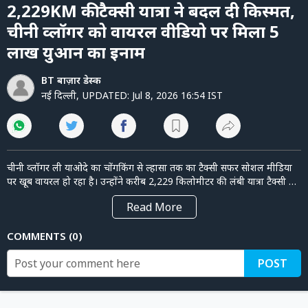
of
पर्सनल
2,229KM की टैक्सी यात्रा ने बदल दी किस्मत,
1
फाइनेंस
minute,
चीनी व्लॉगर को वायरल वीडियो पर मिला 5
55
seconds
टेक्नोलॉजी
लाख युआन का इनाम
म्यूचु्अल
BT बाज़ार डेस्क
फंड
नई दिल्ली
,
UPDATED:
Jul 8, 2026 16:54 IST
ऑटो
मार्केट
चीनी व्लॉगर ली याओदे का चोंगकिंग से ल्हासा तक का टैक्सी सफर सोशल मीडिया
पर खूब वायरल हो रहा है। उन्होंने करीब 2,229 किलोमीटर की लंबी यात्रा टैक्सी से
पूरी की और इसका वीडियो लोगों के बीच चर्चा का विषय बन गया। वीडियो वायरल
शेयर
Read
More
होने के बाद शिजांग प्रशासन ने ली याओदे को 500,000 युआन का इनाम देने का
बाज़ार
ऐलान किया। यह मामला सिर्फ एक यात्रा का नहीं, बल्कि सोशल मीडिया की ताकत
COMMENTS
0
ट्रेंडिंग
और पर्यटन को बढ़ावा देने से भी जुड़ा है। जानिए कैसे एक टैक्सी सफर ने ली याओदे
को चर्चा में ला दिया।
बिजनेस
POST
न्यूज
वीडियो