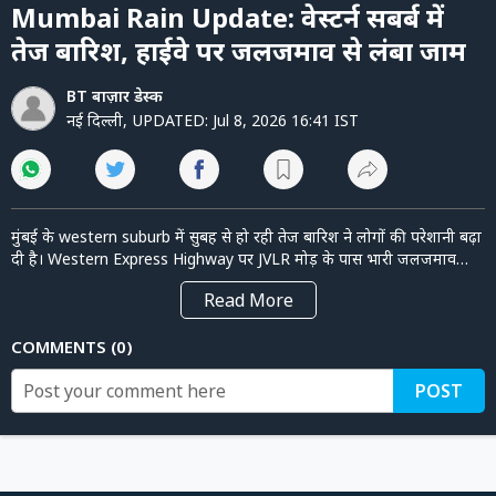
of
पर्सनल
Mumbai Rain Update: वेस्टर्न सबर्ब में
3
फाइनेंस
minutes,
तेज बारिश, हाईवे पर जलजमाव से लंबा जाम
32
seconds
टेक्नोलॉजी
BT बाज़ार डेस्क
म्यूचु्अल
नई दिल्ली
,
UPDATED:
Jul 8, 2026 16:41 IST
फंड
ऑटो
मुंबई के western suburb में सुबह से हो रही तेज बारिश ने लोगों की परेशानी बढ़ा
मार्केट
दी है। Western Express Highway पर JVLR मोड़ के पास भारी जलजमाव
देखने को मिला, जिसकी वजह से चार लेन की सड़क एक से दो लेन में बदल गई। रश
Read
More
ऑवर के समय गाड़ियों की लंबी कतार लग गई और ट्रैफिक काफी धीमा हो गया।
BMC ने मुंबई में moderate rain की बात कही थी, लेकिन western suburb
शेयर
बाज़ार
COMMENTS
0
के कई इलाकों में तेज बारिश से सड़कें पानी में डूब गईं। ग्राउंड रिपोर्ट में देखिए मौके
का पूरा हाल।
ट्रेंडिंग
POST
बिजनेस
न्यूज
वीडियो