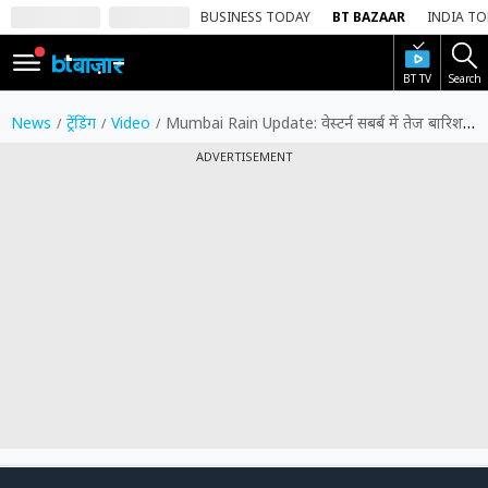
BUSINESS TODAY
BT BAZAAR
INDIA T
BT TV
Search
SIGN
IN
News
ट्रेंडिंग
Video
Mumbai Rain Update: वेस्टर्न सबर्ब में तेज बारिश, हाईवे पर जलजमाव से लंबा जाम
Dark
ADVERTISEMENT
Mode
होम
शेयर
बाज़ार
वीडियो
ट्रेंडिंग
बिजनेस
00:07
03:32
न्यूज
0