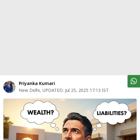
पर्सनल
फाइनेंस
टेक्नोलॉजी
म्यूचु्अल
फंड
ऑटो
मार्केट
Priyanka Kumari
New Delhi
,
UPDATED:
Jul 25, 2025 17:13 IST
शेयर
बाज़ार
ट्रेंडिंग
बिजनेस
न्यूज
वीडियो