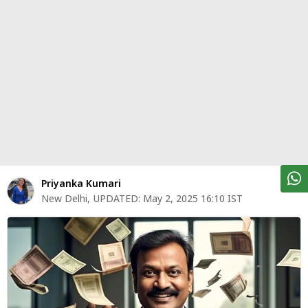
पर्सनल
फाइनेंस
टेक्नोलॉजी
म्यूचु्अल
फंड
ऑटो
मार्केट
Priyanka Kumari
New Delhi
,
UPDATED:
May 2, 2025 16:10 IST
शेयर
बाज़ार
ट्रेंडिंग
बिजनेस
न्यूज
वीडियो