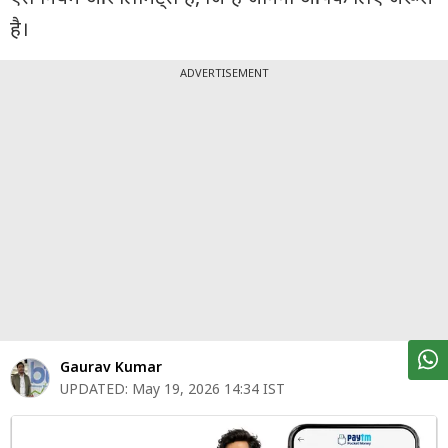
पर्सनल
है।
फाइनेंस
टेक्नोलॉजी
ADVERTISEMENT
म्यूचु्अल
फंड
ऑटो
मार्केट
शेयर
बाज़ार
ट्रेंडिंग
Gaurav Kumar
बिजनेस
UPDATED:
May 19, 2026 14:34 IST
न्यूज
वीडियो