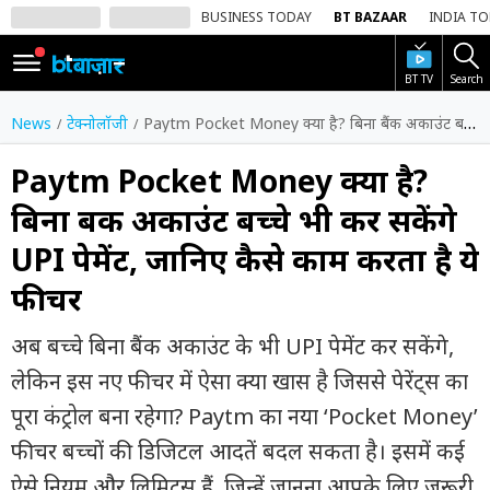
BUSINESS TODAY
BT BAZAAR
INDIA T
BT TV
Search
SIGN
IN
News
टेक्नोलॉजी
Paytm Pocket Money क्या है? बिना बैंक अकाउंट बच्चे भी कर सकेंगे UPI पेमेंट, जानिए कैसे काम करता है ये फीचर
Dark
Mode
Paytm Pocket Money क्या है?
बिना बैंक अकाउंट बच्चे भी कर सकेंगे
होम
UPI पेमेंट, जानिए कैसे काम करता है ये
शेयर
फीचर
बाज़ार
वीडियो
अब बच्चे बिना बैंक अकाउंट के भी UPI पेमेंट कर सकेंगे,
लेकिन इस नए फीचर में ऐसा क्या खास है जिससे पेरेंट्स का
ट्रेंडिंग
पूरा कंट्रोल बना रहेगा? Paytm का नया ‘Pocket Money’
बिजनेस
फीचर बच्चों की डिजिटल आदतें बदल सकता है। इसमें कई
न्यूज
ऐसे नियम और लिमिट्स हैं, जिन्हें जानना आपके लिए जरूरी