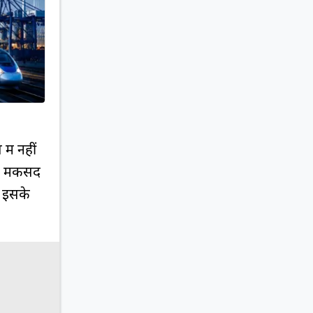
में नहीं
िक मकसद
र इसके