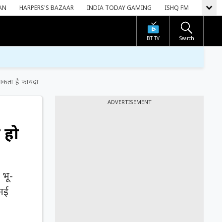
AN
HARPERS'S BAZAAR
INDIA TODAY GAMING
ISHQ FM
BT TV
Search
 सकता है फायदा
ADVERTISEMENT
 हो
 भू-
 नई