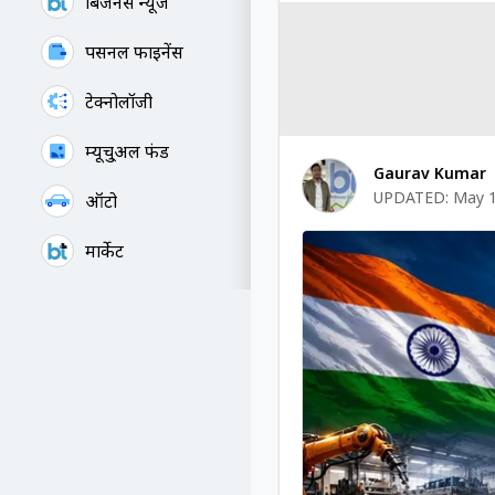
बिजनेस न्यूज
पर्सनल फाइनेंस
टेक्नोलॉजी
म्यूचु्अल फंड
Gaurav Kumar
UPDATED:
May 1
ऑटो
मार्केट