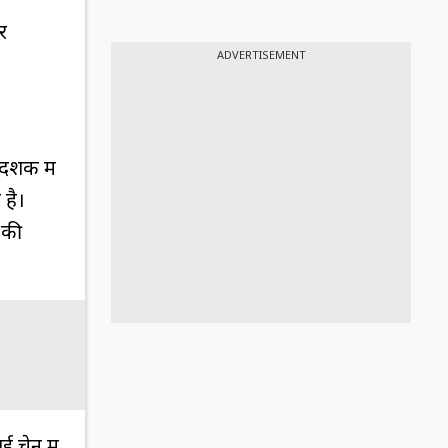
र
ADVERTISEMENT
 दशक में
 है।
 की
 चेन में