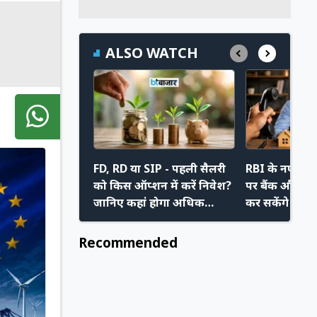
ALSO WATCH
FD, RD या SIP - पहली सैलरी
RBI के नए निय
को किस ऑप्शन में करें निवेश?
पर बैंक और रिक
जानिए कहां होगा अधिक
कर सकेंगे मनम
फायदा
अपने नए अधि
Recommended