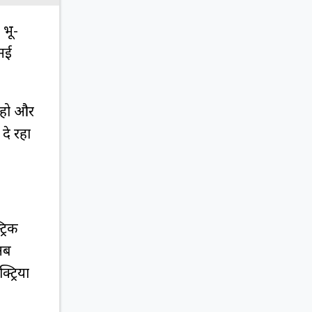
 भू-
 नई
ी हो और
 दे रहा
्रिक
 अब
्रियों