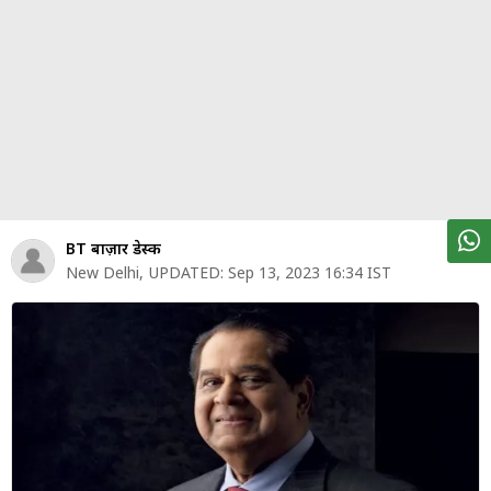
पर्सनल
फाइनेंस
टेक्नोलॉजी
म्यूचु्अल
फंड
ऑटो
मार्केट
BT बाज़ार डेस्क
New Delhi
,
UPDATED:
Sep 13, 2023 16:34 IST
शेयर
बाज़ार
ट्रेंडिंग
बिजनेस
न्यूज
वीडियो