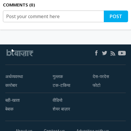
COMMENTS
0
POST
अर्थव्यवस्था
गुल्लक
देस-परदेस
कारोबार
टक-टकिया
फोटो
बही-खाता
वीडियो
बेबाक
शेयर बाज़ार