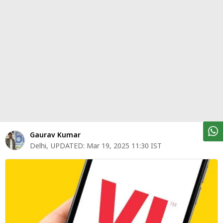
पर्सनल
फाइनेंस
टेक्नोलॉजी
म्यूचु्अल
फंड
ऑटो
मार्केट
Gaurav Kumar
Delhi
,
UPDATED:
Mar 19, 2025 11:30 IST
शेयर
बाज़ार
ट्रेंडिंग
बिजनेस
न्यूज
वीडियो