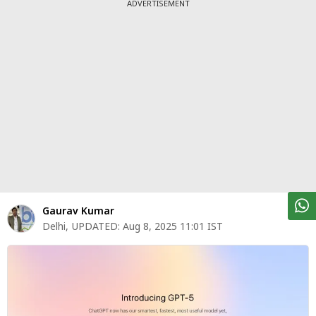
पर्सनल
ADVERTISEMENT
फाइनेंस
टेक्नोलॉजी
म्यूचु्अल
फंड
ऑटो
मार्केट
शेयर
Gaurav Kumar
बाज़ार
Delhi
,
UPDATED:
Aug 8, 2025 11:01 IST
ट्रेंडिंग
बिजनेस
न्यूज
वीडियो