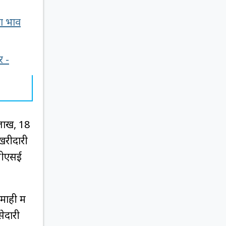
का भाव
र -
लाख, 18
खरीदारी
 बीएसई
ही में
सेदारी