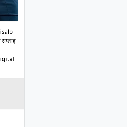
aisalo
 सप्ताह
igital