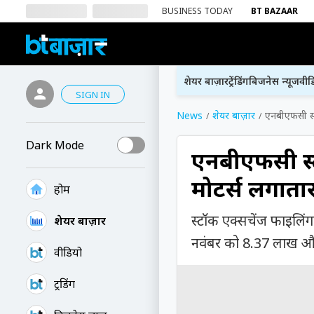
BUSINESS TODAY
BT BAZAAR
शेयर बाज़ार
ट्रेंडिंग
बिजनेस न्यूज
वीड
SIGN IN
News
शेयर बाज़ार
एनबीएफसी स्ट
Dark Mode
एनबीएफसी स्
प्रमोटर्स लगात
होम
स्टॉक एक्सचेंज फाइलि
शेयर बाज़ार
नवंबर को 8.37 लाख और
वीडियो
ट्रेंडिंग