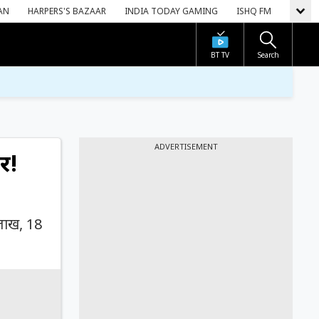
AN
HARPERS'S BAZAAR
INDIA TODAY GAMING
ISHQ FM
BT TV
Search
ADVERTISEMENT
र!
लाख, 18