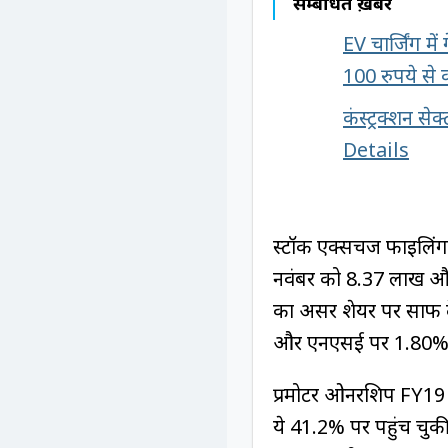
सम्बंधित ख़बरें
EV चार्जिंग मे
100 रुपये से
कंस्ट्रक्शन से
Details
स्टॉक एक्सचेंज फाइलि
नवंबर को 8.37 लाख और
का असर शेयर पर साफ द
और एनएसई पर 1.80% या
प्रमोटर ओनरशिप FY19 
ये 41.2% पर पहुंच चुकी 