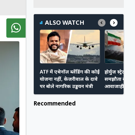
ALSO WATCH
ATF में एथेनॉल ब्लेंडिंग की कोई
होर्मुज स्ट्रेट प
योजना नहीं, केजरीवाल के दावे
समझौता करीब,
पर बोले नागरिक उड्डयन मंत्री
आवाजाही हो स
Recommended