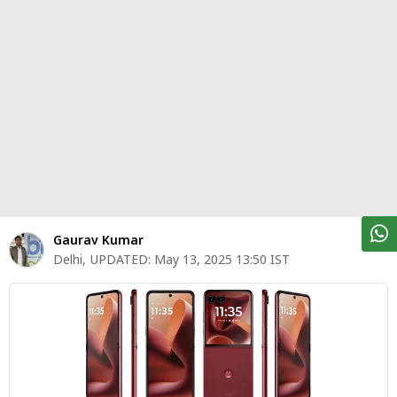
पर्सनल
फाइनेंस
टेक्नोलॉजी
म्यूचु्अल
फंड
ऑटो
मार्केट
Gaurav Kumar
Delhi
,
UPDATED:
May 13, 2025 13:50 IST
शेयर
बाज़ार
ट्रेंडिंग
बिजनेस
न्यूज
वीडियो