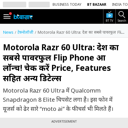
BUSINESS TODAY
BT BAZAAR
INDIA T
BT TV
Search
SIGN
IN
News
टेक्नोलॉजी
Motorola Razr 60 Ultra: देश का सबसे पावरफुल Flip Phone हुआ लॉन्च! चेक करें Price, Features सहित अन्य डिटेल्स
Dark
Mode
Motorola Razr 60 Ultra: देश का
सबसे पावरफुल Flip Phone हुआ
होम
लॉन्च! चेक करें Price, Features
शेयर
सहित अन्य डिटेल्स
बाज़ार
वीडियो
Motorola Razr 60 Ultra में Qualcomm
Snapdragon 8 Elite चिपसेट लगा है। इस फोन में
ट्रेंडिंग
यूजर्स को ढेर सारे “moto ai” के फीचर्स भी मिलते हैं।
बिजनेस
न्यूज
ADVERTISEMENT