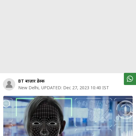
पर्सनल
फाइनेंस
टेक्नोलॉजी
म्यूचु्अल
फंड
ऑटो
मार्केट
BT बाज़ार डेस्क
New Delhi
,
UPDATED:
Dec 27, 2023 10:40 IST
शेयर
बाज़ार
ट्रेंडिंग
बिजनेस
न्यूज
वीडियो