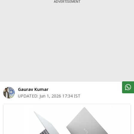
पर्सनल
ADVERTISEMENT
फाइनेंस
टेक्नोलॉजी
म्यूचु्अल
फंड
ऑटो
मार्केट
शेयर
Gaurav Kumar
बाज़ार
UPDATED:
Jun 1, 2026 17:34 IST
ट्रेंडिंग
बिजनेस
न्यूज
वीडियो