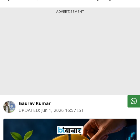
पर्सनल
फाइनेंस
ADVERTISEMENT
टेक्नोलॉजी
म्यूचु्अल
फंड
ऑटो
मार्केट
शेयर
बाज़ार
Gaurav Kumar
ट्रेंडिंग
UPDATED:
Jun 1, 2026 16:57 IST
बिजनेस
न्यूज
वीडियो