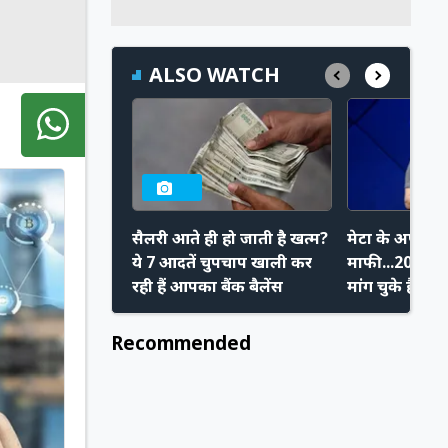
ALSO WATCH
सैलरी आते ही हो जाती है खत्म?
मेटा के अपराध,
ये 7 आदतें चुपचाप खाली कर
माफी...20 साल 
रही हैं आपका बैंक बैलेंस
मांग चुके हैं M
Zuckerberg, 
कौन से थे कार
Recommended