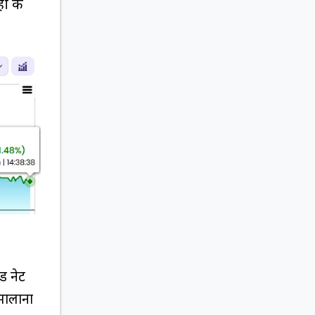
ही के
ड नेट
सालाना