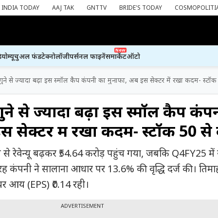
INDIA TODAY
AAJ TAK
GNTTV
BRIDE'S TODAY
COSMOPOLITI
New
ियो
म्यूचुअल फंड
टेक्नोलॉजी
पर्सनल फाइनेंस
मार्केट
ऑटो
गुने से ज्यादा बढ़ा इस स्मॉल कैप कंपनी का मुनाफा, अब इस सेक्टर में रखा कदम- स्टॉक
ुने से ज्यादा बढ़ा इस स्मॉल कैप कंप
स सेक्टर में रखा कदम- स्टॉक ₹50 स
स से रेवेन्यू बढ़कर ₹54.64 करोड़ पहुंच गया, जबकि Q4FY25 में
रह कंपनी ने सालाना आधार पर 13.6% की वृद्धि दर्ज की। तिमा
शेयर आय (EPS) ₹0.14 रही।
ADVERTISEMENT