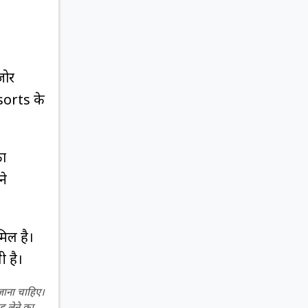
जोर
esorts के
का
ने
मिल है।
ी है।
 जाना चाहिए।
ह लेने का