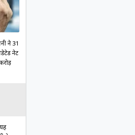
पनी ने 31
ेटेड नेट
करोड़
 यह