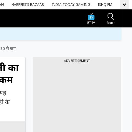
AN
HARPERS'S BAZAAR
INDIA TODAY GAMING
ISHQ FM
BT TV
Search
 ₹50 से कम
ADVERTISEMENT
नी का
े कम
 यह
ही के