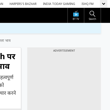
AN
HARPERS'S BAZAAR
INDIA TODAY GAMING
ISHQ FM
BT TV
Search
उछला भाव
ADVERTISEMENT
gh पर
भाव
त्वपूर्ण
 को
िचार करने