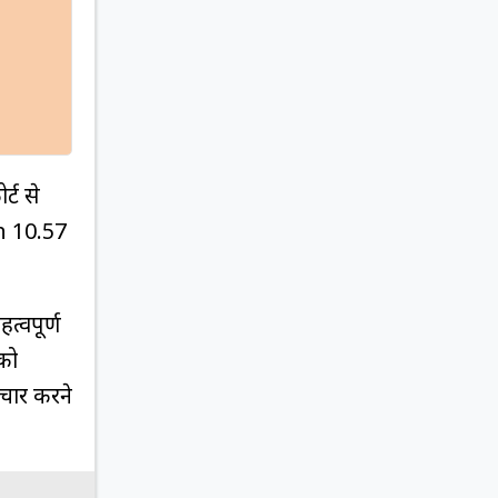
्ट से
h 10.57
त्वपूर्ण
 को
िचार करने