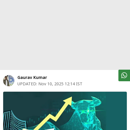
पर्सनल
फाइनेंस
टेक्नोलॉजी
म्यूचु्अल
फंड
ऑटो
मार्केट
Gaurav Kumar
UPDATED:
Nov 10, 2025 12:14 IST
शेयर
बाज़ार
ट्रेंडिंग
बिजनेस
न्यूज
वीडियो