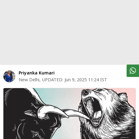
पर्सनल
फाइनेंस
टेक्नोलॉजी
म्यूचु्अल
फंड
ऑटो
मार्केट
Priyanka Kumari
New Delhi
,
UPDATED:
Jun 9, 2025 11:24 IST
शेयर
बाज़ार
ट्रेंडिंग
बिजनेस
न्यूज
वीडियो