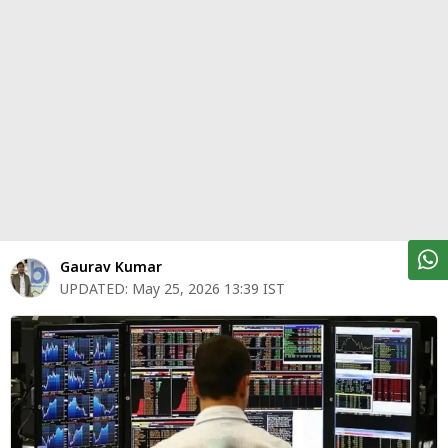
पर्सनल
फाइनेंस
टेक्नोलॉजी
म्यूचु्अल
फंड
ऑटो
मार्केट
Gaurav Kumar
UPDATED:
May 25, 2026 13:39 IST
शेयर
बाज़ार
ट्रेंडिंग
बिजनेस
न्यूज
वीडियो