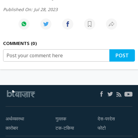
Published On:
Jul 28, 2023
COMMENTS
0
POST
अर्थव्यवस्था
गुल्लक
देस-परदेस
कारोबार
टक-टकिया
फोटो