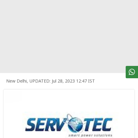
पर्सनल
फाइनेंस
टेक्नोलॉजी
म्यूचु्अल
फंड
ऑटो
मार्केट
New Delhi
,
UPDATED:
Jul 28, 2023 12:47 IST
शेयर
बाज़ार
ट्रेंडिंग
बिजनेस
न्यूज
वीडियो