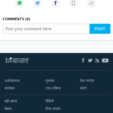
COMMENTS
0
POST
अर्थव्यवस्था
गुल्लक
देस-परदेस
कारोबार
टक-टकिया
फोटो
बही-खाता
वीडियो
बेबाक
शेयर बाज़ार