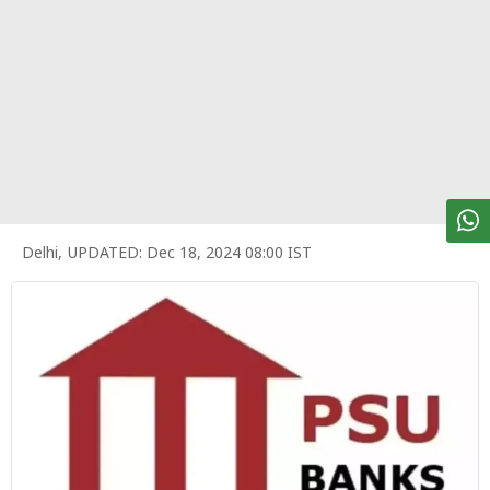
पर्सनल
फाइनेंस
टेक्नोलॉजी
म्यूचु्अल
फंड
ऑटो
मार्केट
Delhi
,
UPDATED:
Dec 18, 2024 08:00 IST
शेयर
बाज़ार
ट्रेंडिंग
बिजनेस
न्यूज
वीडियो