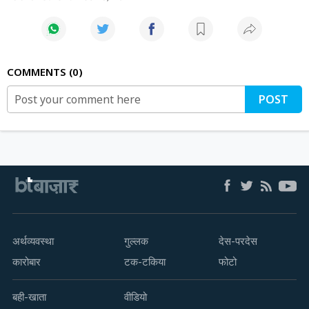
COMMENTS
0
POST
अर्थव्यवस्था
गुल्लक
देस-परदेस
कारोबार
टक-टकिया
फोटो
बही-खाता
वीडियो