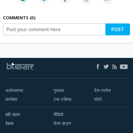
COMMENTS
0
POST
अर्थव्यवस्था
गुल्लक
देस-परदेस
कारोबार
टक-टकिया
फोटो
बही-खाता
वीडियो
बेबाक
शेयर बाज़ार