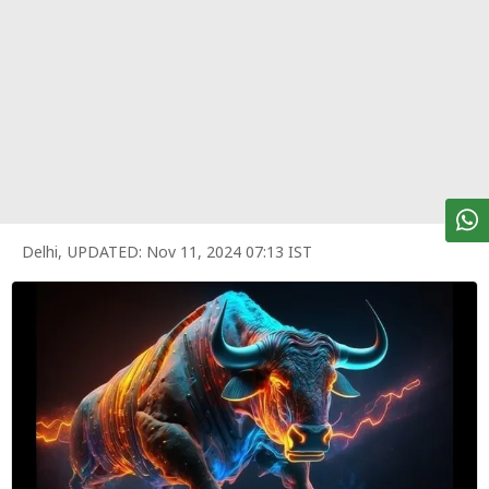
पर्सनल
फाइनेंस
टेक्नोलॉजी
म्यूचु्अल
फंड
ऑटो
मार्केट
Delhi
,
UPDATED:
Nov 11, 2024 07:13 IST
शेयर
बाज़ार
ट्रेंडिंग
बिजनेस
न्यूज
वीडियो