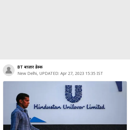
पर्सनल
फाइनेंस
टेक्नोलॉजी
म्यूचु्अल
फंड
ऑटो
मार्केट
BT बाज़ार डेस्क
New Delhi
,
UPDATED:
Apr 27, 2023 15:35 IST
शेयर
बाज़ार
ट्रेंडिंग
बिजनेस
न्यूज
वीडियो