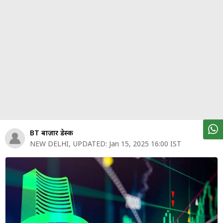
पर्सनल
फाइनेंस
टेक्नोलॉजी
म्यूचु्अल
फंड
ऑटो
मार्केट
BT बाज़ार डेस्क
NEW DELHI
,
UPDATED:
Jan 15, 2025 16:00 IST
शेयर
बाज़ार
ट्रेंडिंग
बिजनेस
न्यूज
वीडियो