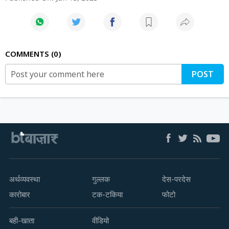
COMMENTS
0
POST
अर्थव्यवस्था
गुल्लक
देस-परदेस
कारोबार
टक-टकिया
फोटो
बही-खाता
वीडियो