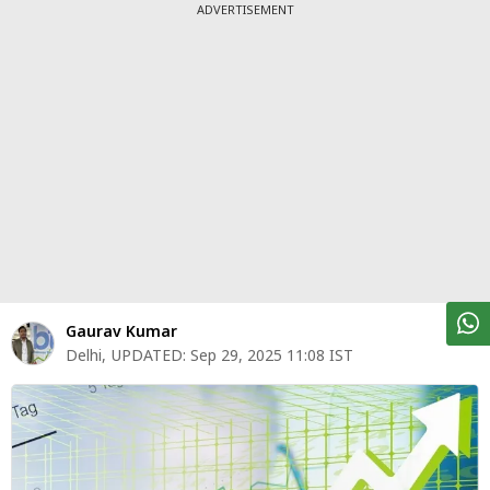
पर्सनल
ADVERTISEMENT
फाइनेंस
टेक्नोलॉजी
म्यूचु्अल
फंड
ऑटो
मार्केट
शेयर
Gaurav Kumar
बाज़ार
Delhi
,
UPDATED:
Sep 29, 2025 11:08 IST
ट्रेंडिंग
बिजनेस
न्यूज
वीडियो