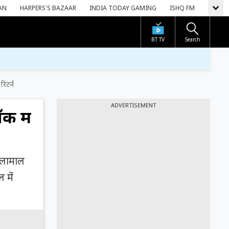
AN
HARPERS'S BAZAAR
INDIA TODAY GAMING
ISHQ FM
BT TV
Search
िटर्न
ADVERTISEMENT
क में
ालामाल
 में