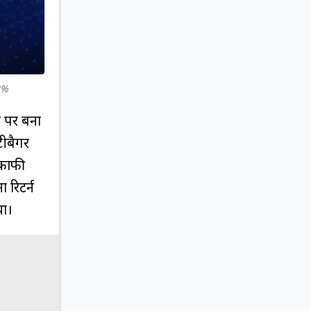
2%
 पर बना
टीबैगर
 काफी
 रिटर्न
िया।