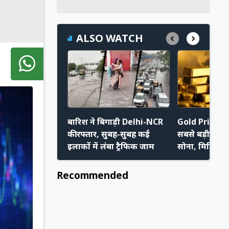
ALSO WATCH
बारिश ने बिगाड़ी Delhi-NCR
Gold Price: छ
की रफ्तार, सुबह-सुबह कई
सबसे बड़ी वीक
इलाकों में लंबा ट्रैफिक जाम
सोना, मिडिल ईस
भी बढ़ी खरीदार
Recommended