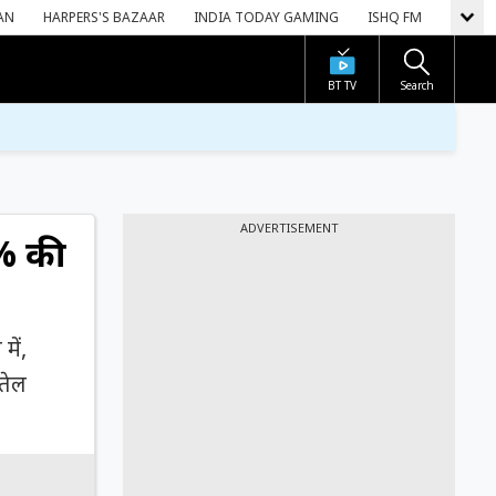
AN
HARPERS'S BAZAAR
INDIA TODAY GAMING
ISHQ FM
BT TV
Search
ADVERTISEMENT
7% की
में,
-तेल