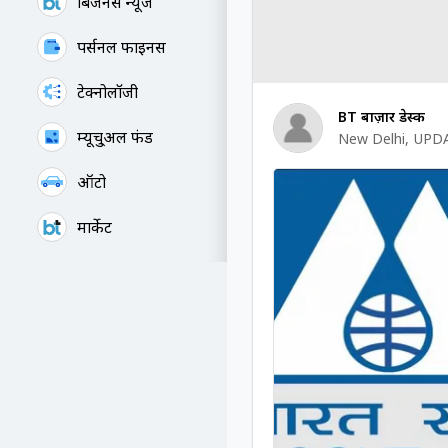
बिजनेस न्यूज
पर्सनल फाइनेंस
टेक्नोलॉजी
BT बाज़ार डेस्क
म्यूचु्अल फंड
New Delhi
,
UPDA
ऑटो
मार्केट