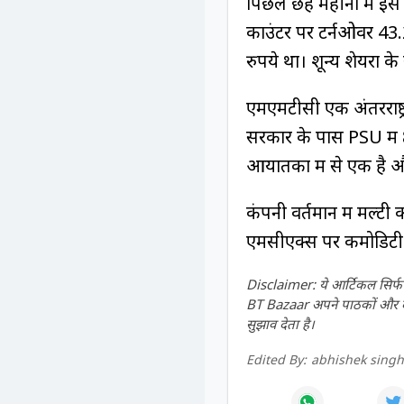
पिछले छह महीनों में इस
काउंटर पर टर्नओवर 43.
रुपये था। शून्य शेयरों
एमएमटीसी एक अंतरराष्ट्
सरकार के पास PSU में 8
आयातकों में से एक है औ
कंपनी वर्तमान में मल्ट
एमसीएक्स पर कमोडिटी डेर
Disclaimer: ये आर्टिकल सिर्फ ज
BT Bazaar अपने पाठकों और दर्श
सुझाव देता है।
Edited By:
abhishek sing