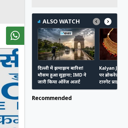
ALSO WATCH
दिल्ली में झमाझम बारिश!
Kalyan Jewell
मौसम हुआ सुहाना; IMD ने
पर ब्रोकरेज Cit
जारी किया ऑरेंज अलर्ट
टारगेट प्राइस -
Recommended