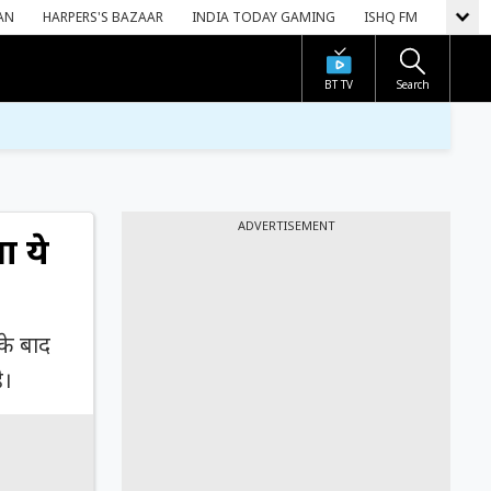
AN
HARPERS'S BAZAAR
INDIA TODAY GAMING
ISHQ FM
BT TV
Search
ADVERTISEMENT
ा ये
 के बाद
ै।