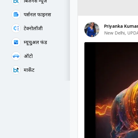
बिजनेस न्यूज
पर्सनल फाइनेंस
Priyanka Kumar
टेक्नोलॉजी
New Delhi
,
UPDA
म्यूचु्अल फंड
ऑटो
मार्केट