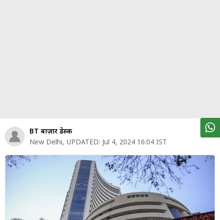
पर्सनल
फाइनेंस
टेक्नोलॉजी
म्यूचु्अल
फंड
ऑटो
मार्केट
BT बाज़ार डेस्क
New Delhi
,
UPDATED:
Jul 4, 2024 16:04 IST
शेयर
बाज़ार
ट्रेंडिंग
बिजनेस
न्यूज
वीडियो