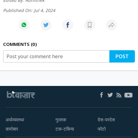
Edited By:
Abhishek
Published On:
Jul 4, 2024
COMMENTS
0
POST
अर्थव्यवस्था
गुल्लक
देस-परदेस
कारोबार
टक-टकिया
फोटो