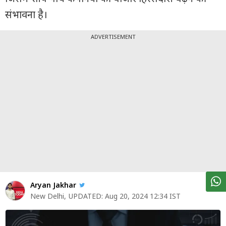
पर्सनल
संभावना है।
फाइनेंस
टेक्नोलॉजी
ADVERTISEMENT
म्यूचु्अल
फंड
ऑटो
मार्केट
शेयर
बाज़ार
ट्रेंडिंग
Aryan Jakhar
बिजनेस
New Delhi
,
UPDATED:
Aug 20, 2024 12:34 IST
न्यूज
वीडियो