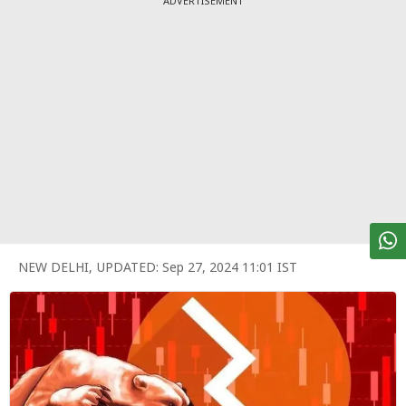
ADVERTISEMENT
पर्सनल
फाइनेंस
टेक्नोलॉजी
म्यूचु्अल
फंड
ऑटो
मार्केट
NEW DELHI
,
UPDATED:
Sep 27, 2024 11:01 IST
शेयर
बाज़ार
ट्रेंडिंग
बिजनेस
न्यूज
वीडियो