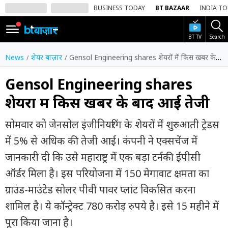
BUSINESS TODAY
BT BAZAAR
INDIA T
BT TV
Search
SIGN
IN
News
शेयर बाज़ार
Gensol Engineering shares शेयरों में किस खबर के बाद आई तेजी
Dark
Mode
Gensol Engineering shares
शेयरों में किस खबर के बाद आई तेजी
होम
सोमवार को जेनसोल इंजीनियरिंग के शेयरों में शुरुआती ट्रेडस
शेयर
बाज़ार
में 5% से अधिक की तेजी आई। कंपनी ने एक्सचेंज में
जानकारी दी कि उसे महाराष्ट्र में एक बड़ा टर्नकी ईपीसी
वीडियो
ऑर्डर मिला है। इस परियोजना में 150 मेगावाट क्षमता का
ट्रेंडिंग
ग्राउंड-माउंटेड सोलर पीवी पावर प्लांट विकसित करना
बिजनेस
शामिल है। ये कॉन्ट्रेक्ट 780 करोड़ रुपये है। इसे 15 महीने में
न्यूज
पूरा किया जाना है।