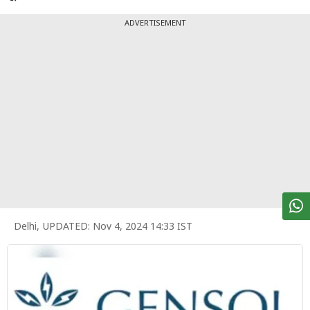
पर्सनल
फाइनेंस
ADVERTISEMENT
टेक्नोलॉजी
म्यूचु्अल
फंड
ऑटो
मार्केट
शेयर
बाज़ार
Delhi
,
UPDATED:
Nov 4, 2024 14:33 IST
ट्रेंडिंग
बिजनेस
न्यूज
वीडियो