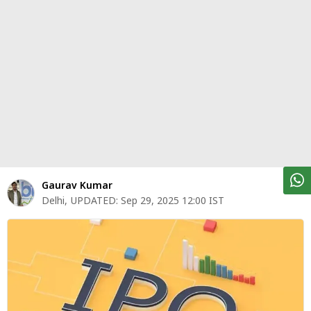
पर्सनल
फाइनेंस
टेक्नोलॉजी
म्यूचु्अल
फंड
ऑटो
मार्केट
Gaurav Kumar
Delhi
,
UPDATED:
Sep 29, 2025 12:00 IST
शेयर
बाज़ार
ट्रेंडिंग
बिजनेस
न्यूज
वीडियो