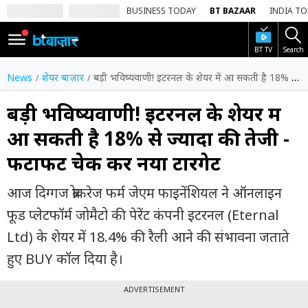
BUSINESS TODAY
BT BAZAAR
INDIA T
BT TV
Search
SIGN
IN
News
शेयर बाज़ार
बड़ी भविष्यवाणी! इटरनल के शेयर में आ सकती है 18% से ज्यादा की तेजी - फटाफट चेक करें नया टारगेट
Dark
Mode
बड़ी भविष्यवाणी! इटरनल के शेयर में
आ सकती है 18% से ज्यादा की तेजी -
होम
फटाफट चेक करें नया टारगेट
शेयर
बाज़ार
आज दिग्गज ब्रोकरेज फर्म जेएम फाइनेंशियल ने ऑनलाइन
वीडियो
फूड प्लेटफॉर्म जोमैटो की पेरेंट कंपनी इटरनल (Eternal
Ltd) के शेयर में 18.4% की रैली आने की संभावना जताते
ट्रेंडिंग
हुए BUY कॉल दिया है।
बिजनेस
न्यूज
ADVERTISEMENT