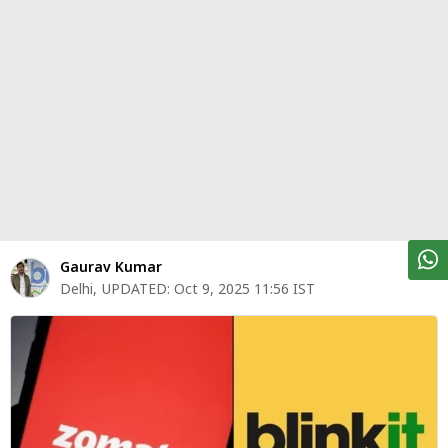
पर्सनल
फाइनेंस
टेक्नोलॉजी
म्यूचु्अल
फंड
ऑटो
मार्केट
Gaurav Kumar
Delhi
,
UPDATED:
Oct 9, 2025 11:56 IST
शेयर
बाज़ार
ट्रेंडिंग
बिजनेस
न्यूज
वीडियो