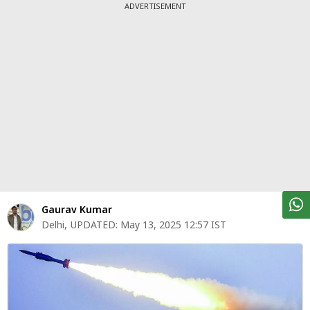
पर्सनल
ADVERTISEMENT
फाइनेंस
टेक्नोलॉजी
म्यूचु्अल
फंड
ऑटो
मार्केट
शेयर
Gaurav Kumar
बाज़ार
Delhi
,
UPDATED:
May 13, 2025 12:57 IST
ट्रेंडिंग
बिजनेस
न्यूज
वीडियो